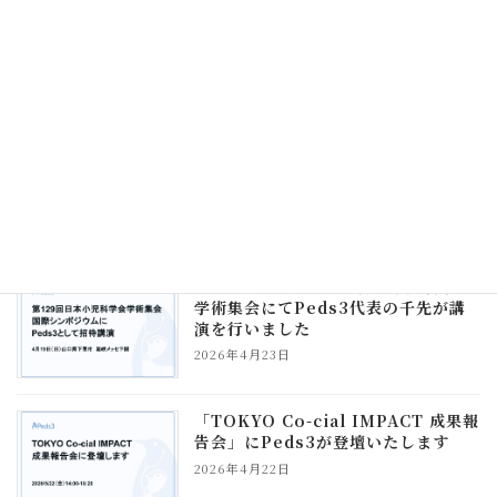
「PoC Ground Tokyo 成果報告
会」にPeds3が登壇いたします
2026年6月2日
【絵本】Peds3代表・千先監修の絵
本『発達ゆっくりさん せいかつおう
えんえほん』が発売されました
2026年5月8日
【登壇報告】第129回日本小児科学会
学術集会にてPeds3代表の千先が講
演を行いました
2026年4月23日
「TOKYO Co-cial IMPACT 成果報
告会」にPeds3が登壇いたします
2026年4月22日