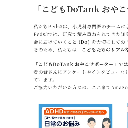
「こどもDoTank おや
私たちPeds3は、小児科専門医のチーム
Peds3では、研究で積み重ねられてきた
会に届けていくこと (
Do
) を大切にして
そのため、私たちは
「こどもたちのリアル
「
こどもDoTank おやこサポーター
」で
者の皆さんにアンケートやインタビューな
ています。
ご協力いただいた方には、これまでAmaz