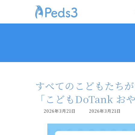
コ
ナ
ン
ビ
テ
ゲ
ン
ー
ツ
シ
へ
ョ
ス
ン
キ
に
ッ
移
プ
動
すべてのこどもたちが
「こどもDoTank 
最
2026年3月21日
2026年3月21日
終
更
新
日