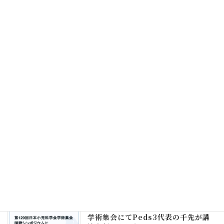
最近の投稿
発達障害・グレーゾーンの子を育てる
親のための体験談コミュニティ
「Cotomony」ベータ版を公開
2026年7月31日
「PoC Ground Tokyo 成果報告
会」にPeds3が登壇いたします
2026年6月2日
【絵本】Peds3代表・千先監修の絵
本『発達ゆっくりさん せいかつおう
えんえほん』が発売されました
2026年5月8日
【登壇報告】第129回日本小児科学会
学術集会にてPeds3代表の千先が講